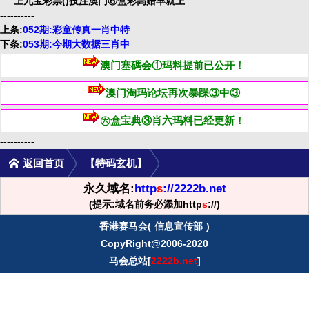
上九宝彩票()投注澳门⑥盒彩高赔率就上
----------
上条:
052期:彩童传真一肖中特
下条:
053期:今期大数据三肖中
澳门塞碼会①玛料提前已公开！
澳门淘玛论坛再次暴躁③中③
㊅盒宝典③肖六玛料已经更新！
----------
返回首页
【特码玄机】
永久域名:
http
s
://2222b.net
(提示:域名前务必添加http
s
://)
香港赛马会(
信息宣传部
)
CopyRight@2006-2020
马会总站[
2222b.net
]