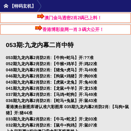
【特码玄机】
澳门金马透密2肖2碼已上料！
香港博彩皇网一肖３碼大公开！
053期:九龙内幕二肖中特
053期九龙内幕2肖防2肖:【牛狗+蛇马】开:??准
052期九龙内幕2肖防2肖:【牛猴+鸡羊】开:鸡22准
048期九龙内幕2肖防2肖:【猪兔+虎马】开:马49准
046期九龙内幕2肖防2肖:【狗鼠+鸡猪】开:狗09准
043期九龙内幕2肖防2肖:【虎鼠+龙兔】开:兔40准
041期九龙内幕2肖防2肖:【龙鼠+牛羊】开:龙15准
037期九龙内幕2肖防2肖:【马鸡+蛇狗】开:马49准
036期九龙内幕2肖防2肖:【蛇马+兔鼠】开:鼠43准
看港澳台新图库请认准六彩图库 035期九龙内幕2肖防2肖:【马狗+鼠
猪】开:猪44准
033期九龙内幕2肖防2肖:【牛马+蛇龙】开:龙03准
032期九龙内幕2肖防2肖:【鼠牛+狗鸡】开:鼠07准