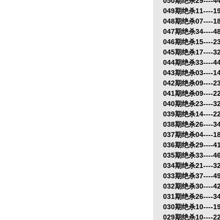
050期绝杀29----4
049期绝杀11----1
048期绝杀07----1
047期绝杀34----4
046期绝杀15----2
045期绝杀17----3
044期绝杀33----4
043期绝杀03----1
042期绝杀09----2
041期绝杀09----2
040期绝杀23----3
039期绝杀14----2
038期绝杀26----3
037期绝杀04----1
036期绝杀29----4
035期绝杀33----4
034期绝杀21----3
033期绝杀37----4
032期绝杀30----4
031期绝杀26----3
030期绝杀10----1
029期绝杀10----2