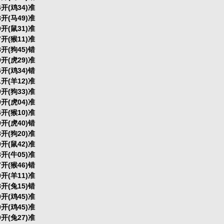
4开(鸡34)准
8开(马49)准
9开(鼠31)准
7开(猴11)准
8开(狗45)错
9开(虎29)准
6开(鸡34)错
1开(羊12)准
0开(狗33)准
9开(虎04)准
4开(猴10)准
9开(虎40)错
3开(狗20)准
0开(鼠42)准
3开(牛05)准
7开(猴46)错
0开(羊11)准
8开(兔15)错
0开(鸡45)准
0开(鸡45)准
9开(兔27)准