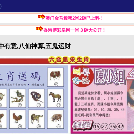
澳门金马透密2肖2碼已上料！
香港博彩皇网一肖３碼大公开！
书中有意,八仙神算,五鬼运财