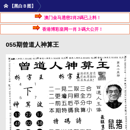
【黑白Ｂ图】
澳门金马透密2肖2碼已上料！
香港博彩皇网一肖３碼大公开！
055期曾道人神算王