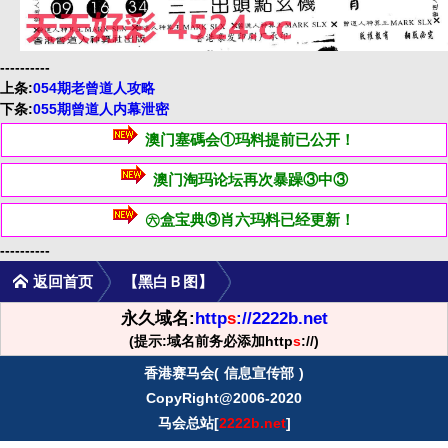
----------
上条:
054期老曾道人攻略
下条:
055期曾道人内幕泄密
澳门塞碼会①玛料提前已公开！
澳门淘玛论坛再次暴躁③中③
㊅盒宝典③肖六玛料已经更新！
----------
返回首页
【黑白Ｂ图】
永久域名:
http
s
://2222b.net
(提示:域名前务必添加http
s
://)
香港赛马会(
信息宣传部
)
CopyRight@2006-2020
马会总站[
2222b.net
]