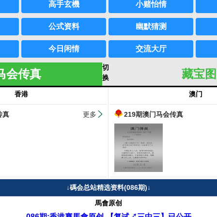
高手玄機
小赌怡情
公式资料
幽默猜测
今日闲情
交流大厅
切
马会传真
藏宝图
换
香港
澳门
传真
更多
219期澳门马会传真
↓碼会总站精选资料(086期)↓
馬會原创
086期:香港賽馬會原创-【复试↗三中三】已公开