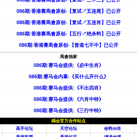
086期:香港賽馬會原创-【复试↗五连尾】已公开
086期:香港賽馬會原创-【复试↗五连肖】已公开
086期:香港賽馬會原创-【五行↗绝杀料】已公开
086期:香港賽馬會原创-【曾道七不中】已公开
馬會独家
086期:赛马会提供:《必中生肖》
086期:赛马会内幕:《买什么开什么》
086期:赛马会提供:《不出四肖》
086期:赛马会提供:《六肖中特》
086期:赛马会提供:《三行中特》
碼会官方合作站点
高手论坛
天空论坛
㊕料㈣肖