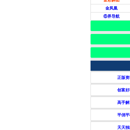
金彩解图
金凤凰
⑥界导航
正版资
创富好
高手解
平俏平
天天独