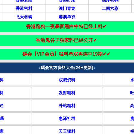
香港彩票
香港好采
潓泽㊕碼
香港密料
澳门青龙
二四六彩
飞天㊕碼
港澳单双
香港跑狗一夜暴富黑白中特已经上料✔
香港鬼谷子独家料已经公开✔
碼会【VIP会员】猛料单双再连中19期✔✔
↓碼会官方资料大全(24H更新)↓
料
权威资料
料
发财精料
迷
外站精料
碼
惠泽社群
家
天天猛料