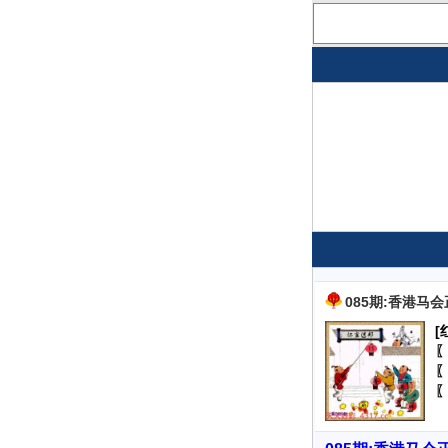
085期:香港马会正
[
〖
〖
〖