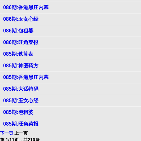
086期:香港黑庄内幕
086期:玉女心经
086期:包租婆
086期:旺角菜报
085期:铁算盘
085期:神医药方
085期:香港黑庄内幕
085期:大话特码
085期:玉女心经
085期:包租婆
085期:旺角菜报
下一页
上一页
第 1/11页，共210条