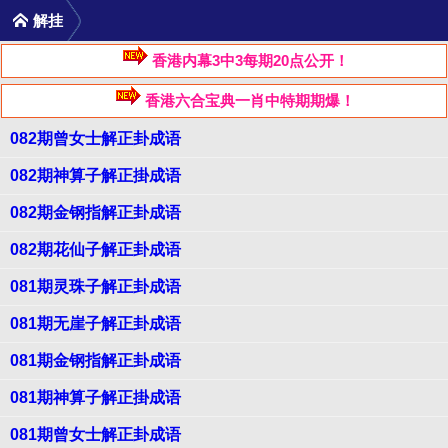
解挂
香港内幕3中3每期20点公开！
香港六合宝典一肖中特期期爆！
082期曾女士解正卦成语
082期神算子解正掛成语
082期金钢指解正卦成语
082期花仙子解正卦成语
081期灵珠子解正卦成语
081期无崖子解正卦成语
081期金钢指解正卦成语
081期神算子解正掛成语
081期曾女士解正卦成语