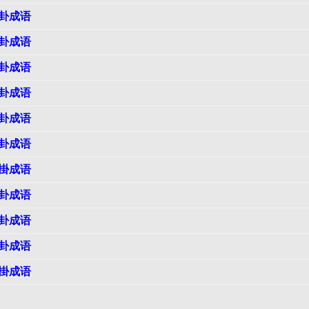
正卦成语
正卦成语
正卦成语
正卦成语
正卦成语
正卦成语
正掛成语
正卦成语
正卦成语
正卦成语
正掛成语