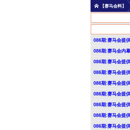
【赛马会料】
086期:赛马会提
086期:赛马会内
086期:赛马会提
086期:赛马会提
086期:赛马会提
086期:赛马会提
086期:赛马会提
086期:赛马会提
086期:赛马会提