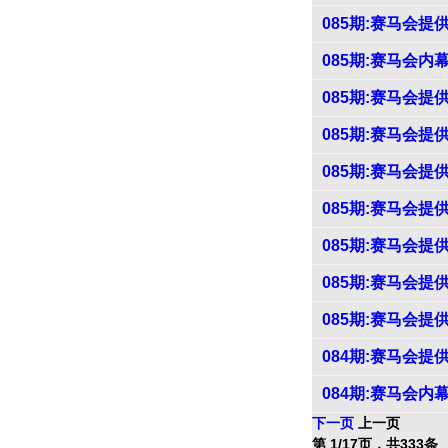
085期:赛马会提
085期:赛马会内
085期:赛马会提
085期:赛马会提
085期:赛马会提
085期:赛马会提
085期:赛马会提
085期:赛马会提
085期:赛马会提
084期:赛马会提
084期:赛马会内
下一页
上一页
第 1/17页，共333条