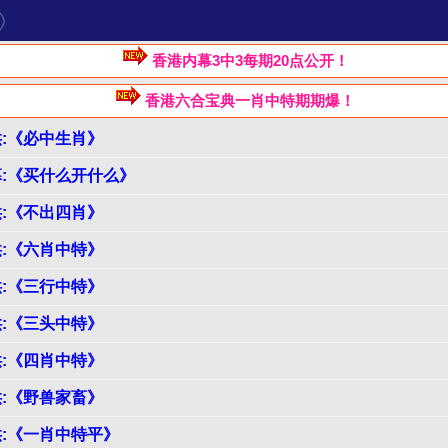
香港内幕3中3每期20点公开！
香港六合宝典一肖中特期期爆！
供:《必中生肖》
幕:《买什么开什么》
供:《不出四肖》
供:《六肖中特》
供:《三行中特》
供:《三头中特》
供:《四肖中特》
供:《野兽家畜》
供:《一肖中特平》